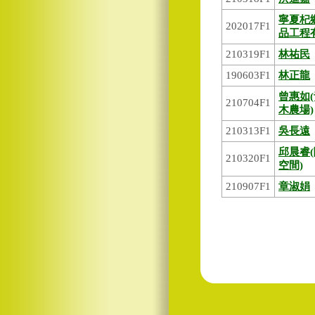
寧夏杞
202017F1
品工程
210319F1
林祐民
190603F1
林正龍
曾惠如
210704F1
木農場)
210313F1
吳長遠
邱晨睿
210320F1
空間)
210907F1
章淑娟